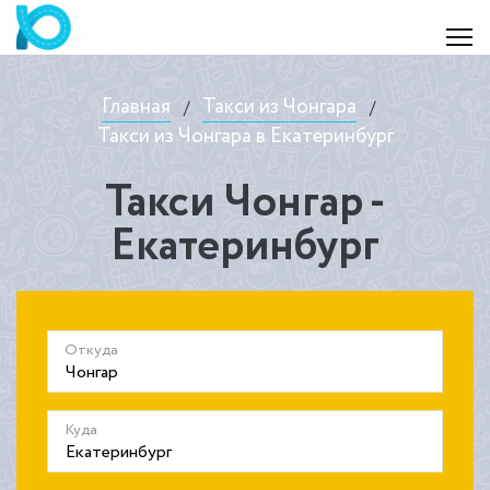
Главная
Такси из Чонгара
/
/
Такси из Чонгара в Екатеринбург
Такси Чонгар -
Екатеринбург
Откуда
Куда