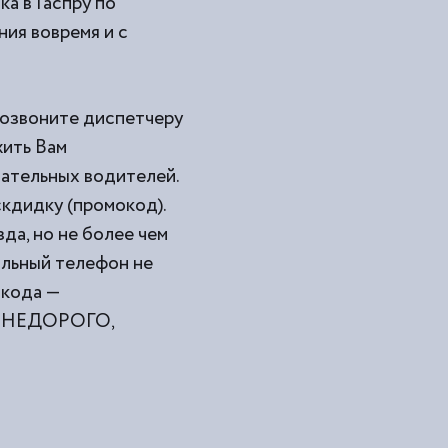
ка в Гаспру по
ния вовремя и с
 позвоните диспетчеру
жить Вам
мательных водителей.
кдидку (промокод).
да, но не более чем
ильный телефон не
окода —
ами НЕДОРОГО,