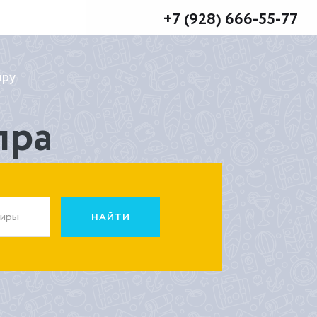
+7 (928) 666-55-77
пру
пра
жиры
НАЙТИ