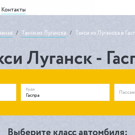
Контакты
авная
/
Такси из Луганска
/
Такси из Луганска в Гас
кси Луганск - Гас
Куда
Пасса
Выберите класс автомбиля: