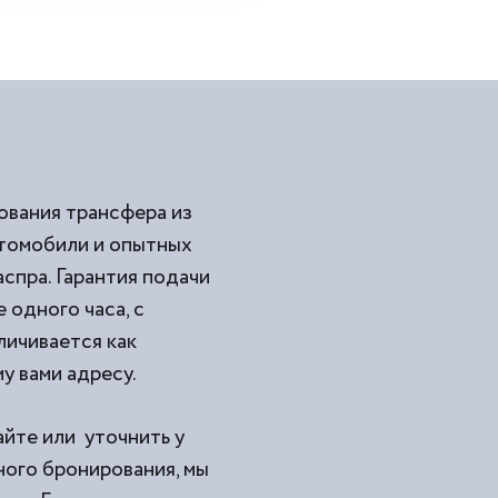
ования трансфера из
втомобили и опытных
спра. Гарантия подачи
 одного часа, с
личивается как
у вами адресу.
айте или уточнить у
ного бронирования, мы