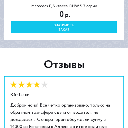
Mercedes E, S класса, BMW 5, 7 серии
0
р.
ОФОРМИТЬ
ЗАКАЗ
Отзывы
Оценка:
4
из
5
Юг-Такси
Доброй ночи! Все четко организовано, только на
обратном трансфере сдачи от водителя не
дождалась... С оператором обсуждали сумму в
14300 из Евпатории в Адлер, а в итоге водитель