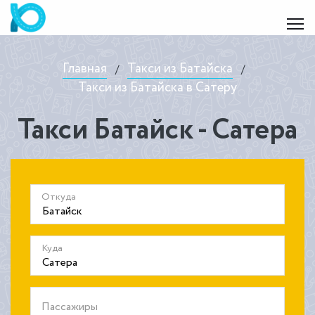
Главная
Такси из Батайска
/
/
Такси из Батайска в Сатеру
Такси Батайск - Сатера
Откуда
Куда
Пассажиры