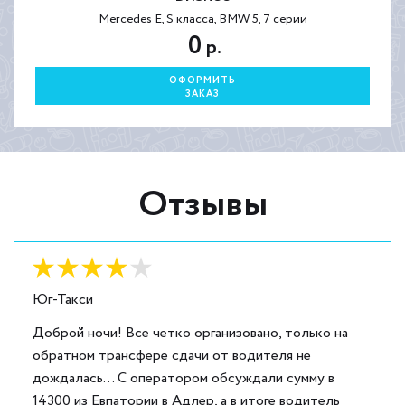
Mercedes E, S класса, BMW 5, 7 серии
0
р.
ОФОРМИТЬ
ЗАКАЗ
Отзывы
Оценка:
4
из
5
Юг-Такси
Доброй ночи! Все четко организовано, только на
обратном трансфере сдачи от водителя не
дождалась... С оператором обсуждали сумму в
14300 из Евпатории в Адлер, а в итоге водитель