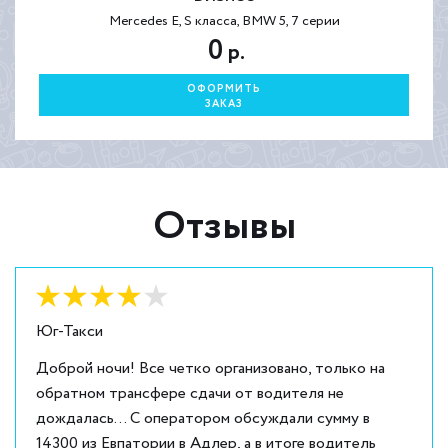
Mercedes E, S класса, BMW 5, 7 серии
0
р.
ОФОРМИТЬ
ЗАКАЗ
Отзывы
Оценка:
4
из
5
Юг-Такси
Доброй ночи! Все четко организовано, только на
обратном трансфере сдачи от водителя не
дождалась... С оператором обсуждали сумму в
14300 из Евпатории в Адлер, а в итоге водитель