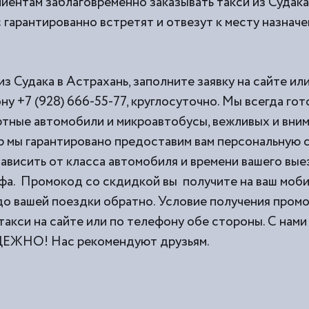
иентам заблаговременно заказывать такси из
Судака
 гарантированно встретят и отвезут к месту назначе
из Судака в Астрахань, заполните заявку на сайте ил
ну +7 (928) 666-55-77, круглосуточно. Мы всегда го
тные автомобили и микроавтобусы, вежливых и вни
 мы гарантировано предоставим вам персональную с
ависить от класса автомобиля и времени вашего выез
фа. Промокод со скдидкой вы получите на ваш моб
 до вашей поездки обратно. Условие получения пром
такси на сайте или по телефону обе стороны. С н
НО! Нас рекомендуют друзьям.