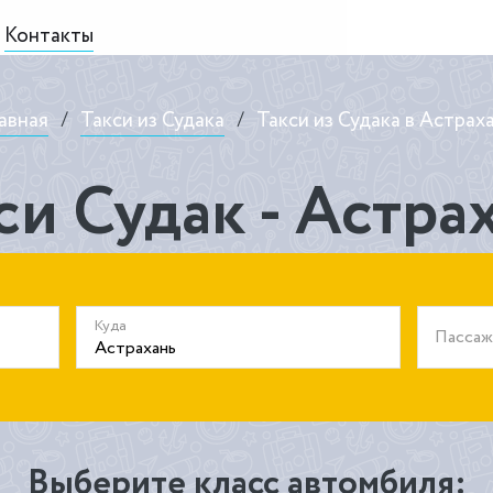
Контакты
авная
/
Такси из Судака
/
Такси из Судака в Астрах
си Судак - Астра
Куда
Пасса
Выберите класс автомбиля: