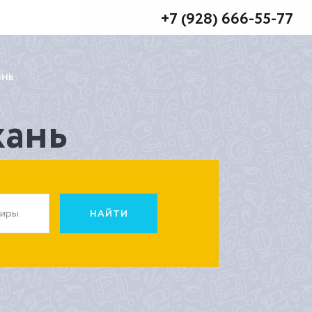
+7 (928) 666-55-77
ань
хань
жиры
НАЙТИ