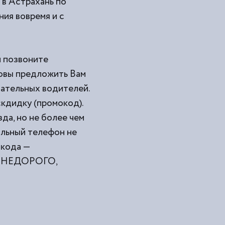
 в Астрахань по
ния вовремя и с
и позвоните
товы предложить Вам
мательных водителей.
кдидку (промокод).
да, но не более чем
ильный телефон не
окода —
ами НЕДОРОГО,