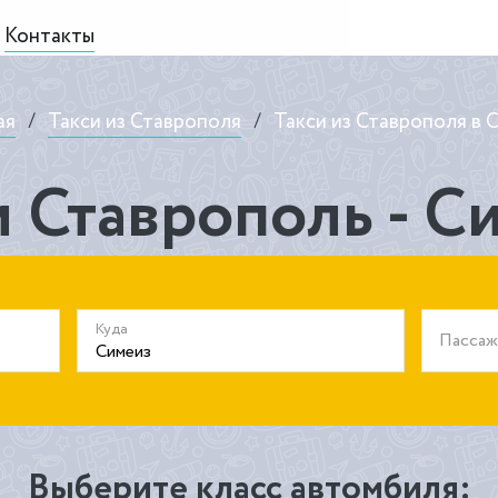
Контакты
ая
/
Такси из Ставрополя
/
Такси из Ставрополя в 
и Ставрополь - С
Куда
Пасса
Выберите класс автомбиля: