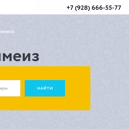
+7 (928) 666-55-77
Симеиз
имеиз
жиры
НАЙТИ