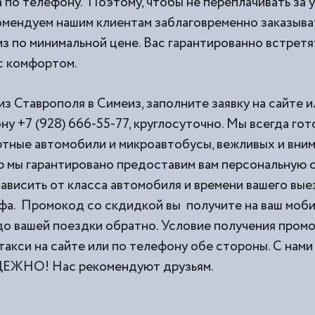
 по телефону. Поэтому, чтобы не переплачивать за 
омендуем нашим клиентам заблаговременно заказыва
з по минимальной цене. Вас гарантированно встретят
 с комфортом.
из Ставрополя в Симеиз, заполните заявку на сайте 
ну +7 (928) 666-55-77, круглосуточно. Мы всегда го
тные автомобили и микроавтобусы, вежливых и вни
 мы гарантировано предоставим вам персональную с
ависить от класса автомобиля и времени вашего выез
фа. Промокод со скдидкой вы получите на ваш моб
 до вашей поездки обратно. Условие получения пром
такси на сайте или по телефону обе стороны. С н
НО! Нас рекомендуют друзьям.