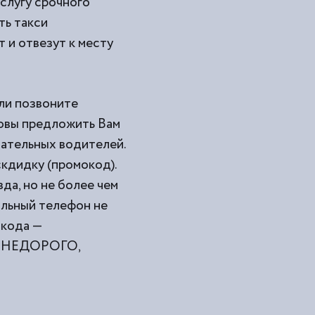
услугу срочного
ть такси
 и отвезут к месту
или позвоните
товы предложить Вам
мательных водителей.
кдидку (промокод).
да, но не более чем
ильный телефон не
окода —
ами НЕДОРОГО,