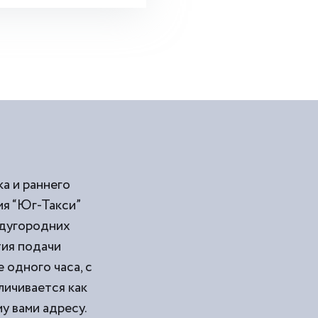
а и раннего
ия “Юг-Такси”
ждугородних
тия подачи
 одного часа, с
личивается как
у вами адресу.