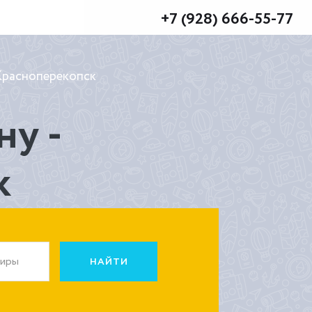
+7 (928) 666-55-77
 Красноперекопск
ну -
к
жиры
НАЙТИ