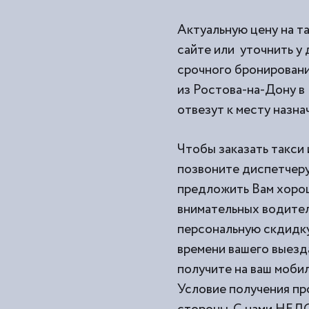
Актуальную цену на т
сайте или уточнить у 
срочного бронировани
из
Ростова-на-Дону в 
отвезут к месту назна
Чтобы заказать такси 
позвоните диспетчеру 
предложить Вам хорош
внимательных водител
персональную скдидку
времени вашего выезд
получите на ваш моби
Условие получения пр