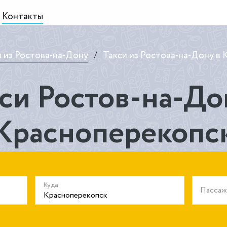
Контакты
и из Ростова-на-Дону
/
Такси из Ростова-на-Дону в
си Ростов-на-До
Красноперекопс
Куда
Пасса