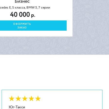
Бизнес
cedes E, S класса, BMW 5, 7 серии
40 000
р.
ОФОРМИТЬ
ЗАКАЗ
Оценка:
6
из
5
Юг-Такси