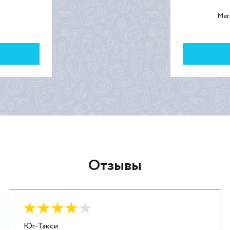
Mer
Отзывы
Оценка:
4
из
5
Юг-Такси