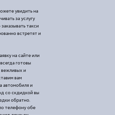
можете увидить на
чивать за услугу
 заказывать такси
рованно встретят и
аявку на сайте или
 всегда готовы
 вежливых и
ставим вам
а автомобиля и
од со скдидкой вы
здки обратно.
по телефону обе