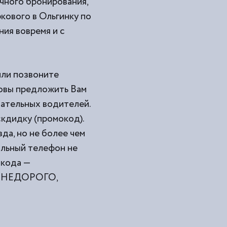
очного бронирования,
кового в Ольгинку по
ния вовремя и с
 или позвоните
товы предложить Вам
мательных водителей.
кдидку (промокод).
да, но не более чем
ильный телефон не
окода —
ами НЕДОРОГО,