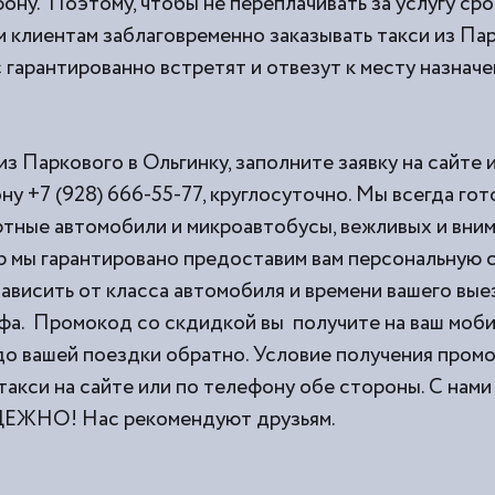
ону. Поэтому, чтобы не переплачивать за услугу ср
 клиентам заблаговременно заказывать такси из
Пар
 гарантированно встретят и отвезут к месту назначе
из Паркового в Ольгинку, заполните заявку на сайте
ну +7 (928) 666-55-77, круглосуточно. Мы всегда го
тные автомобили и микроавтобусы, вежливых и вни
 мы гарантировано предоставим вам персональную с
ависить от класса автомобиля и времени вашего выез
фа. Промокод со скдидкой вы получите на ваш моб
 до вашей поездки обратно. Условие получения пром
такси на сайте или по телефону обе стороны. С н
НО! Нас рекомендуют друзьям.