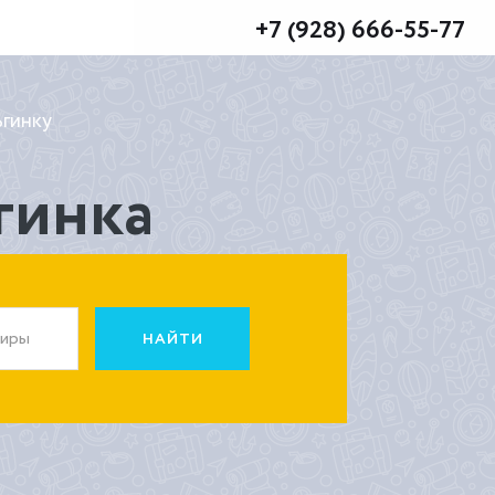
+7 (928) 666-55-77
ьгинку
гинка
жиры
НАЙТИ