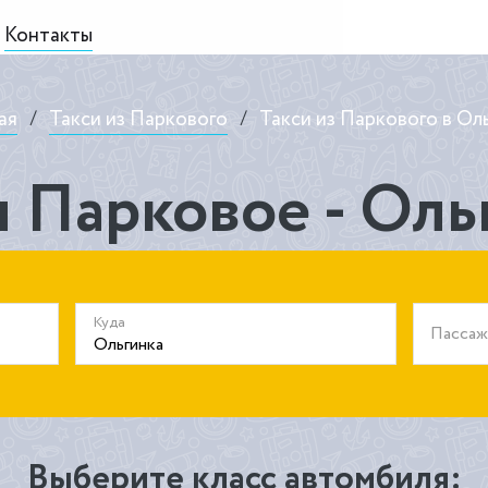
Контакты
ая
/
Такси из Паркового
/
Такси из Паркового в Ол
и Парковое - Оль
Куда
Пасса
Выберите класс автомбиля: