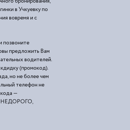
очного бронирования,
гинки в Учкуевку по
ния вовремя и с
ли позвоните
товы предложить Вам
мательных водителей.
кдидку (промокод).
да, но не более чем
ильный телефон не
окода —
ами НЕДОРОГО,