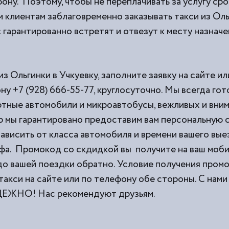
ону. Поэтому, чтобы не переплачивать за услугу ср
 клиентам заблаговременно заказывать такси из
Оль
 гарантированно встретят и отвезут к месту назначе
из Ольгинки в Учкуевку, заполните заявку на сайте и
ну +7 (928) 666-55-77, круглосуточно. Мы всегда го
тные автомобили и микроавтобусы, вежливых и вни
 мы гарантировано предоставим вам персональную с
ависить от класса автомобиля и времени вашего выез
фа. Промокод со скдидкой вы получите на ваш моб
 до вашей поездки обратно. Условие получения пром
такси на сайте или по телефону обе стороны. С н
НО! Нас рекомендуют друзьям.