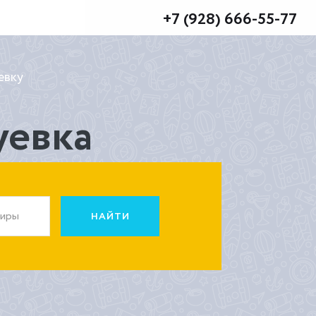
+7 (928) 666-55-77
евку
уевка
жиры
НАЙТИ