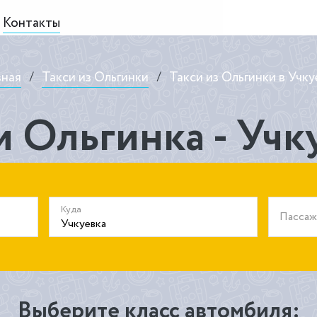
Контакты
вная
/
Такси из Ольгинки
/
Такси из Ольгинки в Учку
и Ольгинка - Учк
Куда
Пасса
Выберите класс автомбиля: