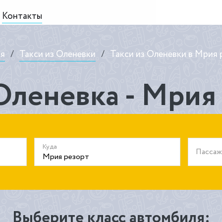
Контакты
ая
/
Такси из Оленевки
/
Такси из Оленевки в Мрия 
Оленевка - Мрия
Куда
Пасса
Выберите класс автомбиля: