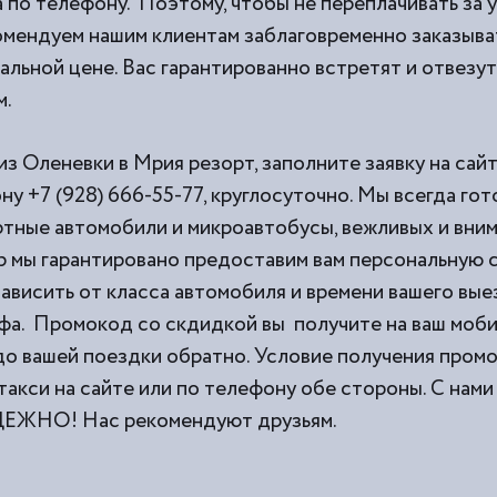
 по телефону. Поэтому, чтобы не переплачивать за 
омендуем нашим клиентам заблаговременно заказыват
льной цене. Вас гарантированно встретят и отвезут
м.
из Оленевки в Мрия резорт, заполните заявку на сай
ну +7 (928) 666-55-77, круглосуточно. Мы всегда го
тные автомобили и микроавтобусы, вежливых и вни
 мы гарантировано предоставим вам персональную с
ависить от класса автомобиля и времени вашего выез
фа. Промокод со скдидкой вы получите на ваш моб
 до вашей поездки обратно. Условие получения пром
такси на сайте или по телефону обе стороны. С н
НО! Нас рекомендуют друзьям.