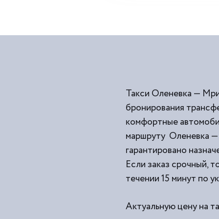
Такси Оленевка — Мри
бронирования трансфе
комфортные автомобил
маршруту Оленевка — 
гарантировано назначе
Если заказ срочный, т
течении 15 минут по у
Актуальную цену на т