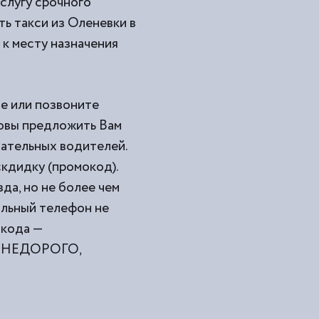
услугу срочного
ь такси из
Оленевки в
 к месту назначения
те или позвоните
товы предложить Вам
мательных водителей.
кдидку (промокод).
да, но не более чем
ильный телефон не
окода —
ами НЕДОРОГО,