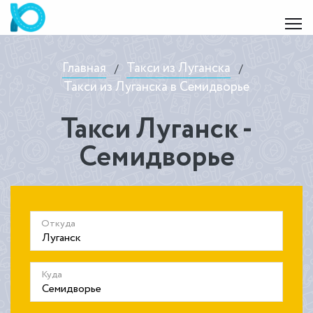
Главная
Такси из Луганска
/
/
Такси из Луганска в Семидворье
Такси Луганск -
Семидворье
Откуда
Куда