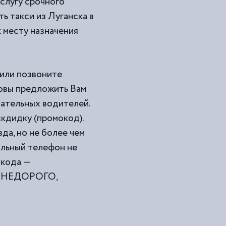
услугу срочного
ь такси из
Луганска в
 месту назначения
 или позвоните
товы предложить Вам
мательных водителей.
кдидку (промокод).
да, но не более чем
ильный телефон не
окода —
ами НЕДОРОГО,