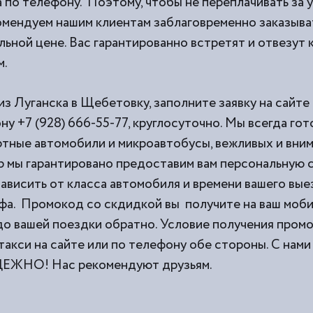
 по телефону. Поэтому, чтобы не переплачивать за 
омендуем нашим клиентам заблаговременно заказыват
ьной цене. Вас гарантированно встретят и отвезут к
м.
из Луганска в Щебетовку, заполните заявку на сайте
ну +7 (928) 666-55-77, круглосуточно. Мы всегда го
тные автомобили и микроавтобусы, вежливых и вни
 мы гарантировано предоставим вам персональную с
ависить от класса автомобиля и времени вашего выез
фа. Промокод со скдидкой вы получите на ваш моб
 до вашей поездки обратно. Условие получения пром
такси на сайте или по телефону обе стороны. С н
НО! Нас рекомендуют друзьям.