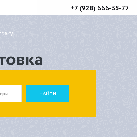
+7 (928) 666-55-77
товку
товка
жиры
НАЙТИ