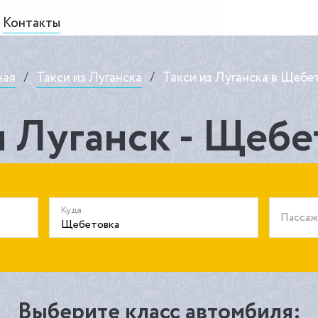
Контакты
ная
/
Такси из Луганска
/
Такси из Луганска в Щебе
и Луганск - Щебе
Куда
Пасса
Выберите класс автомбиля: