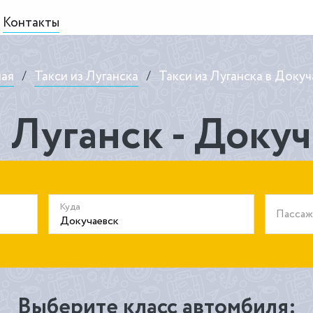
Контакты
ная
/
Такси из Луганска
/
Такси из Луганска в Докуч
 Луганск - Доку
Куда
Пасса
Выберите класс автомбиля: