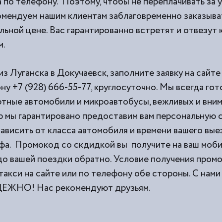
 по телефону. Поэтому, чтобы не переплачивать за 
омендуем нашим клиентам заблаговременно заказыват
ьной цене. Вас гарантированно встретят и отвезут 
м.
из Луганска в Докучаевск, заполните заявку на сайт
ну +7 (928) 666-55-77, круглосуточно. Мы всегда го
тные автомобили и микроавтобусы, вежливых и вни
 мы гарантировано предоставим вам персональную с
ависить от класса автомобиля и времени вашего выез
фа. Промокод со скдидкой вы получите на ваш моб
 до вашей поездки обратно. Условие получения пром
такси на сайте или по телефону обе стороны. С н
НО! Нас рекомендуют друзьям.