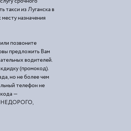
услугу срочного
ь такси из
Луганска в
к месту назначения
е или позвоните
товы предложить Вам
мательных водителей.
кдидку (промокод).
да, но не более чем
ильный телефон не
окода —
ами НЕДОРОГО,