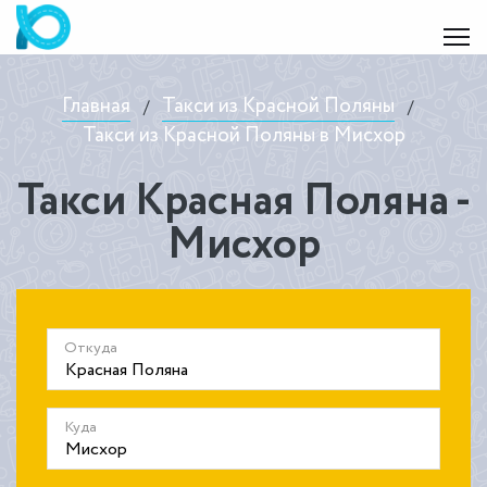
Главная
Такси из Красной Поляны
/
/
Такси из Красной Поляны в Мисхор
Такси Красная Поляна -
Мисхор
Откуда
Куда