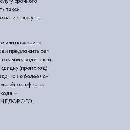
услугу срочного
ть такси
етят и отвезут к
те или позвоните
товы предложить Вам
мательных водителей.
кдидку (промокод).
да, но не более чем
ильный телефон не
окода —
ами НЕДОРОГО,