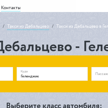
Контакты
/
Такси из Дебальцево
/
Такси из Дебальцево в Г
Дебальцево - Ге
Куда
Пасса
Выберите класс автомбиля: