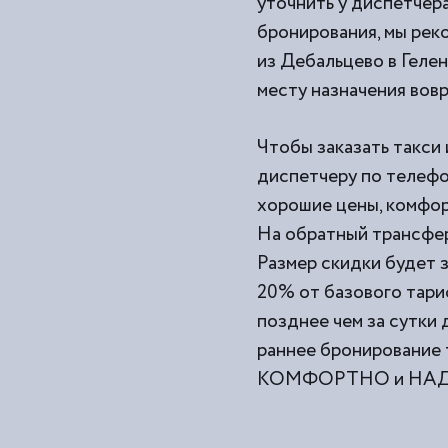
уточнить у диспетчера
бронирования, мы рек
из
Дебальцево в Гелен
месту назначения вов
Чтобы заказать такси 
диспетчеру по телефо
хорошие цены, комфор
На обратный трансфер
Размер скидки будет з
20% от базового тари
позднее чем за сутки
раннее бронирование 
КОМФОРТНО и НАДЕЖ