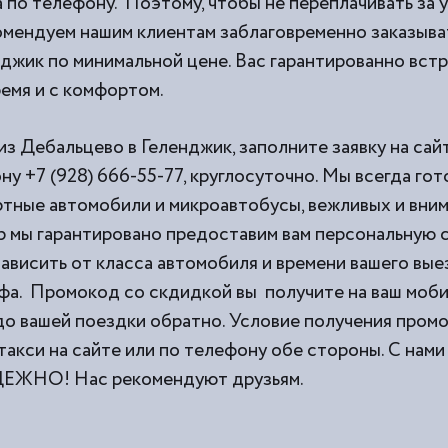
 по телефону. Поэтому, чтобы не переплачивать за 
омендуем нашим клиентам заблаговременно заказыва
джик по минимальной цене. Вас гарантированно встр
ремя и с комфортом.
из Дебальцево в Геленджик, заполните заявку на сай
ну +7 (928) 666-55-77, круглосуточно. Мы всегда го
тные автомобили и микроавтобусы, вежливых и вни
 мы гарантировано предоставим вам персональную с
ависить от класса автомобиля и времени вашего выез
фа. Промокод со скдидкой вы получите на ваш моб
 до вашей поездки обратно. Условие получения пром
такси на сайте или по телефону обе стороны. С н
НО! Нас рекомендуют друзьям.