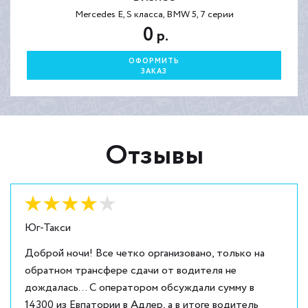
Mercedes E, S класса, BMW 5, 7 серии
0
р.
ОФОРМИТЬ
ЗАКАЗ
Отзывы
Оценка:
4
из
5
Юг-Такси
Доброй ночи! Все четко организовано, только на
обратном трансфере сдачи от водителя не
дождалась... С оператором обсуждали сумму в
14300 из Евпатории в Адлер, а в итоге водитель