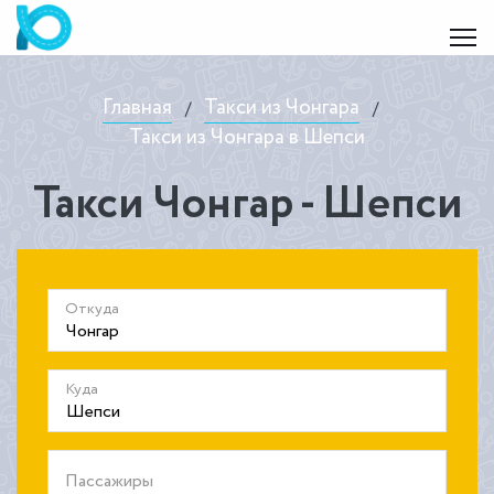
Главная
Такси из Чонгара
/
/
Такси из Чонгара в Шепси
Такси Чонгар - Шепси
Откуда
Куда
Пассажиры