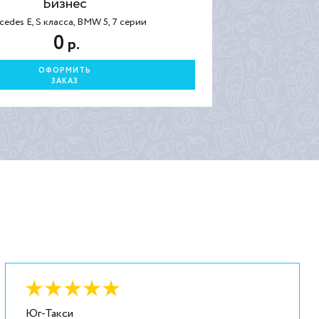
Бизнес
cedes E, S класса, BMW 5, 7 серии
0
р.
ОФОРМИТЬ
ЗАКАЗ
Оценка:
6
из
5
Юг-Такси