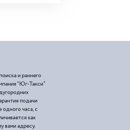
поиска и раннего
мпания “Юг-Такси”
ждугородних
арантия подачи
 одного часа, с
личивается как
у вами адресу.