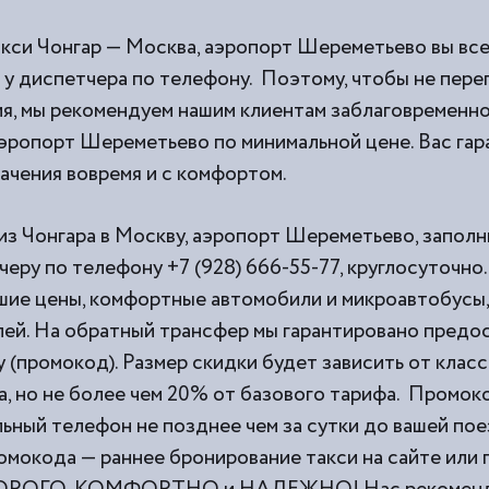
акси Чонгар — Москва, аэропорт Шереметьево вы вс
 у диспетчера по телефону. Поэтому, чтобы не переп
я, мы рекомендуем нашим клиентам заблаговременно
аэропорт Шереметьево по минимальной цене. Вас га
начения вовремя и с комфортом.
из Чонгара в Москву, аэропорт Шереметьево, заполни
еру по телефону +7 (928) 666-55-77, круглосуточно
ие цены, комфортные автомобили и микроавтобусы,
ей. На обратный трансфер мы гарантировано предо
 (промокод). Размер скидки будет зависить от класс
а, но не более чем 20% от базового тарифа. Промок
льный телефон не позднее чем за сутки до вашей пое
омокода — раннее бронирование такси на сайте или 