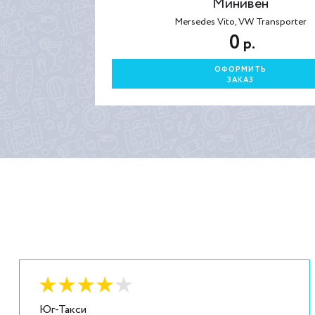
Минивен
Mersedes Vito, VW Transporter
0
р.
ОФОРМИТЬ
ЗАКАЗ
Оценка:
4
из
5
Юг-Такси