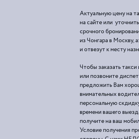
Актуальную цену на т
на сайте или уточнить
срочного бронировани
из
Чонгара в Москву, 
и отвезут к месту наз
Чтобы заказать такси 
или позвоните диспетч
предложить Вам хорош
внимательных водител
персональную скдидку
времени вашего выезд
получите на ваш моби
Условие получения пр