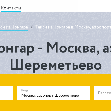
Контакты
си из Чонгара
/
Такси из Чонгара в Москву, аэропо
онгар - Москва, 
Шереметьево
Куда
Пасса