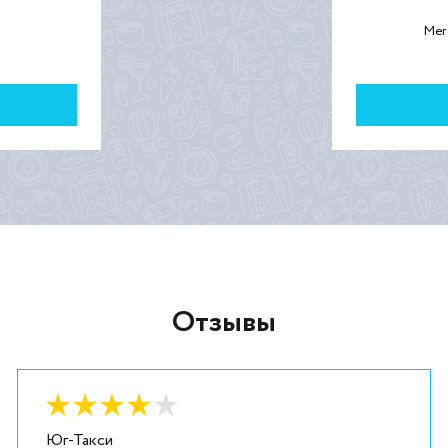
Mer
Отзывы
Оценка:
4
из
5
Юг-Такси