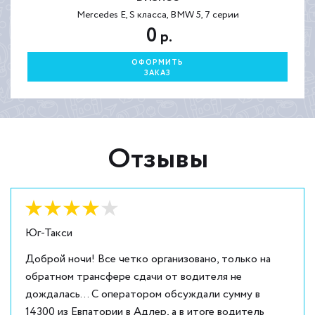
Mercedes E, S класса, BMW 5, 7 серии
0
р.
ОФОРМИТЬ
ЗАКАЗ
Отзывы
Оценка:
4
из
5
Юг-Такси
Доброй ночи! Все четко организовано, только на
обратном трансфере сдачи от водителя не
дождалась... С оператором обсуждали сумму в
14300 из Евпатории в Адлер, а в итоге водитель