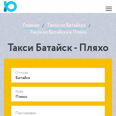
Главная
Такси из Батайска
/
/
Такси из Батайска в Пляхо
Такси Батайск - Пляхо
Откуда
Куда
Пассажиры