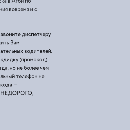
ка в Агой по
ния вовремя и с
позвоните диспетчеру
жить Вам
мательных водителей.
кдидку (промокод).
да, но не более чем
ильный телефон не
окода —
ами НЕДОРОГО,