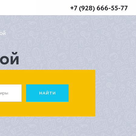
+7 (928) 666-55-77
гой
гой
жиры
НАЙТИ