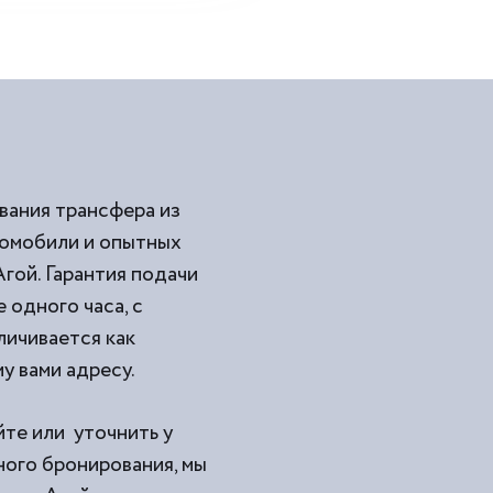
вания трансфера из
томобили и опытных
гой. Гарантия подачи
 одного часа, с
личивается как
у вами адресу.
йте или уточнить у
ного бронирования, мы