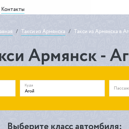
Контакты
авная
/
Такси из Армянска
/
Такси из Армянска в А
кси Армянск - А
Куда
Пасса
Выберите класс автомбиля: