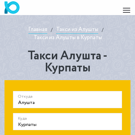
Главная
Такси из Алушты
/
/
Такси из Алушты в Курпаты
Такси Алушта -
Курпаты
Откуда
Куда