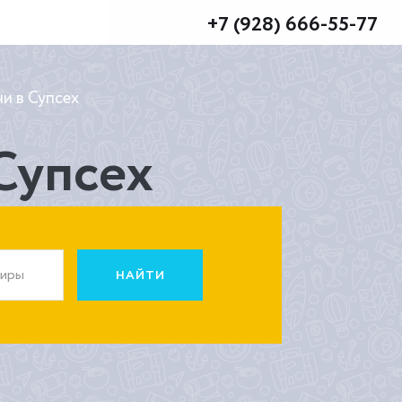
+7 (928) 666-55-77
и в Супсех
 Супсех
жиры
НАЙТИ