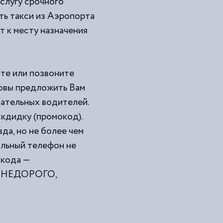
услугу срочного
ь такси из
Аэропорта
т к месту назначения
йте или позвоните
товы предложить Вам
мательных водителей.
кдидку (промокод).
да, но не более чем
ильный телефон не
окода —
ами НЕДОРОГО,