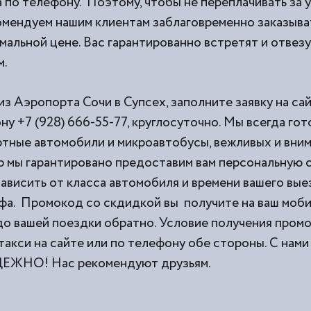
 по телефону. Поэтому, чтобы не переплачивать за 
омендуем нашим клиентам заблаговременно заказыват
мальной цене. Вас гарантированно встретят и отвезу
м.
из Аэропорта Сочи в Супсех, заполните заявку на са
ну +7 (928) 666-55-77, круглосуточно. Мы всегда го
тные автомобили и микроавтобусы, вежливых и вни
 мы гарантировано предоставим вам персональную с
ависить от класса автомобиля и времени вашего выез
фа. Промокод со скдидкой вы получите на ваш моб
 до вашей поездки обратно. Условие получения пром
такси на сайте или по телефону обе стороны. С н
НО! Нас рекомендуют друзьям.