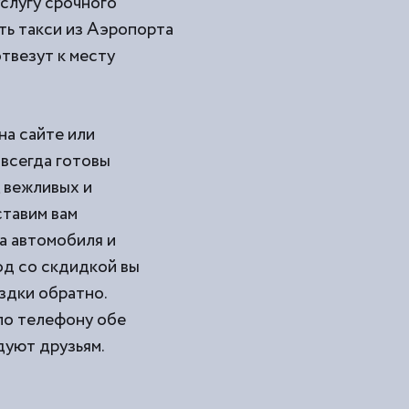
услугу срочного
ь такси из
Аэропорта
твезут к месту
на сайте или
 всегда готовы
 вежливых и
ставим вам
а автомобиля и
од со скдидкой вы
здки обратно.
по телефону обе
ют друзьям.