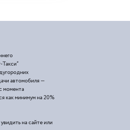
ннего
-Такси”
ждугородних
дачи автомобиля —
 с момента
тся как минимум на 20%
 увидить на сайте или