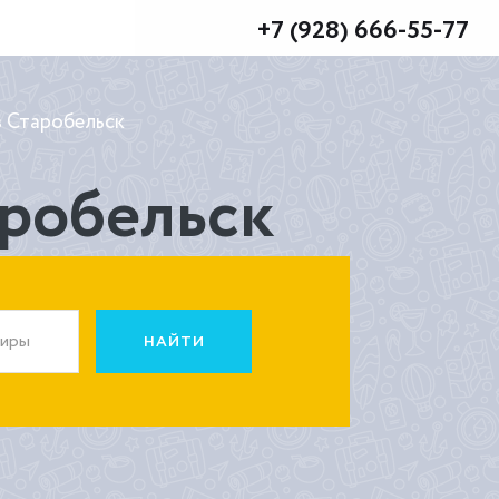
+7 (928) 666-55-77
в Старобельск
аробельск
жиры
НАЙТИ