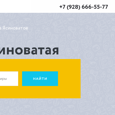
+7 (928) 666-55-77
в Ясиноватое
синоватая
жиры
НАЙТИ