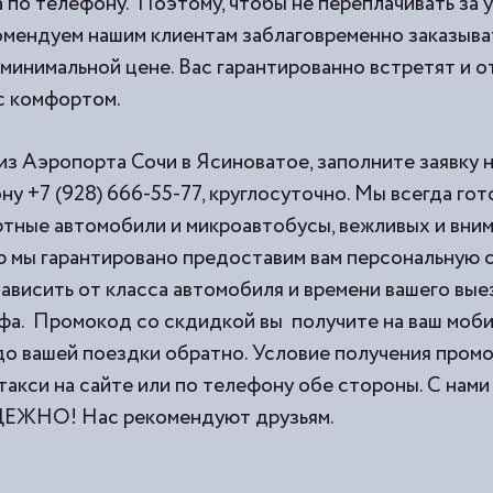
 по телефону. Поэтому, чтобы не переплачивать за 
омендуем нашим клиентам заблаговременно заказыват
минимальной цене. Вас гарантированно встретят и о
 с комфортом.
из Аэропорта Сочи в Ясиноватое, заполните заявку 
ну +7 (928) 666-55-77, круглосуточно. Мы всегда го
тные автомобили и микроавтобусы, вежливых и вни
 мы гарантировано предоставим вам персональную с
ависить от класса автомобиля и времени вашего выез
фа. Промокод со скдидкой вы получите на ваш моб
 до вашей поездки обратно. Условие получения пром
такси на сайте или по телефону обе стороны. С н
НО! Нас рекомендуют друзьям.