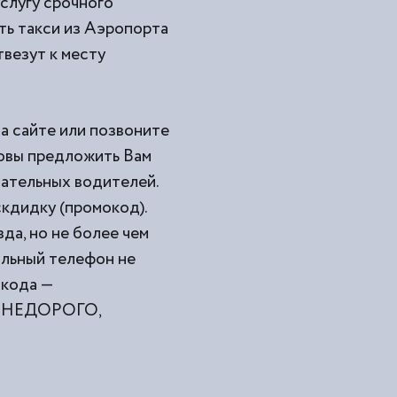
услугу срочного
ь такси из
Аэропорта
твезут к месту
на сайте или позвоните
товы предложить Вам
мательных водителей.
кдидку (промокод).
да, но не более чем
ильный телефон не
окода —
ами НЕДОРОГО,