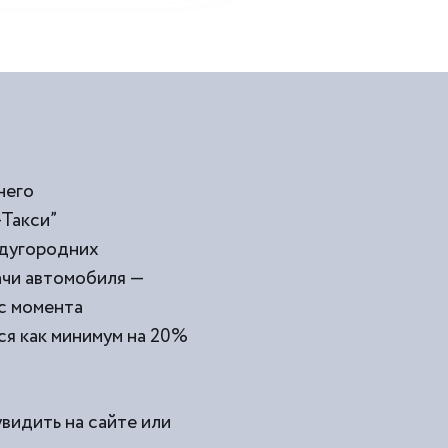
него
Такси”
ждугородних
ачи автомобиля —
 с момента
тся как минимум на 20%
увидить на сайте или