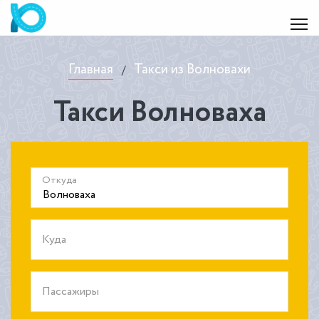
Главная
Такси из Волновахи
/
Такси Волноваха
Откуда
Куда
Пассажиры