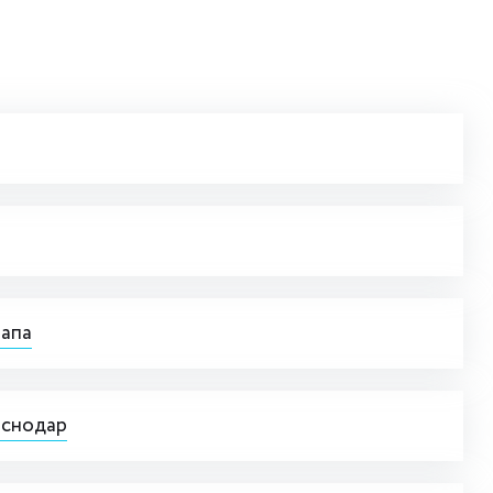
напа
аснодар