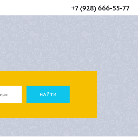
+7 (928) 666-55-77
жиры
НАЙТИ