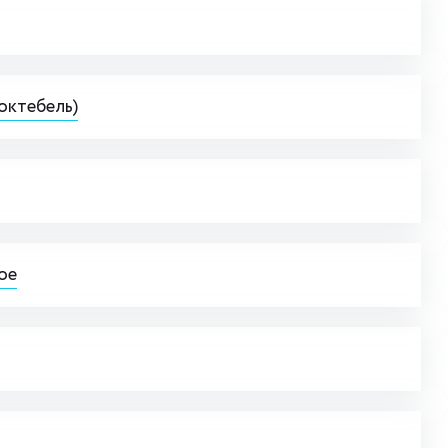
октебель)
ое