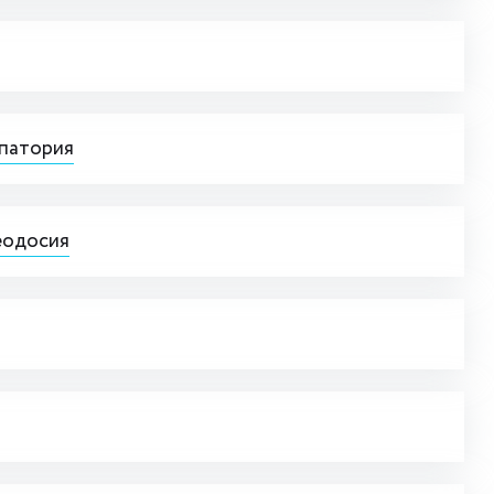
впатория
еодосия