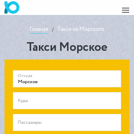
Главная
Такси из Морского
/
Такси Морское
Откуда
Куда
Пассажиры