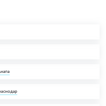
Анапа
раснодар