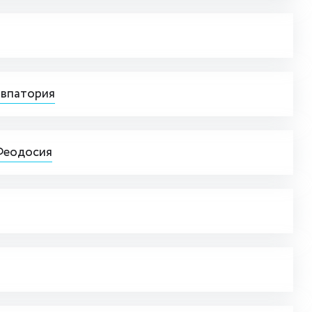
Евпатория
 Феодосия