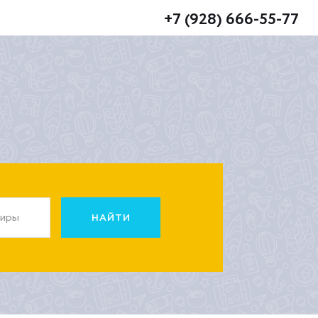
+7 (928) 666-55-77
жиры
НАЙТИ