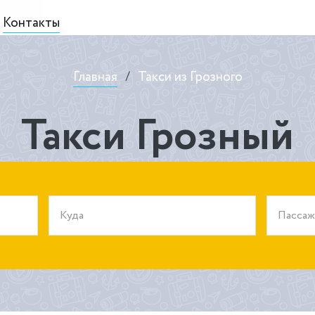
Контакты
Главная
/
Такси из Грозного
Такси Грозный
Куда
Пасса