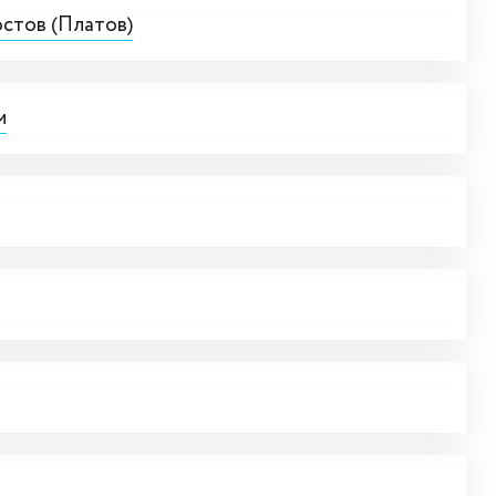
остов (Платов)
м