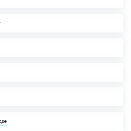
т
дзе