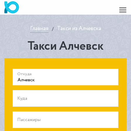
Главная
Такси из Алчевска
/
Такси Алчевск
Откуда
Куда
Пассажиры